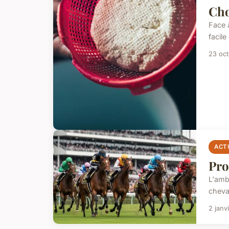
Cho
Face 
facile
23 oc
ACT
Pro
L'ambi
cheva
2 janv