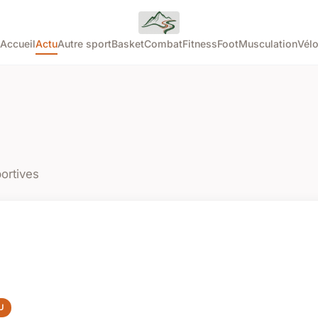
Accueil
Actu
Autre sport
Basket
Combat
Fitness
Foot
Musculation
Vél
portives
U